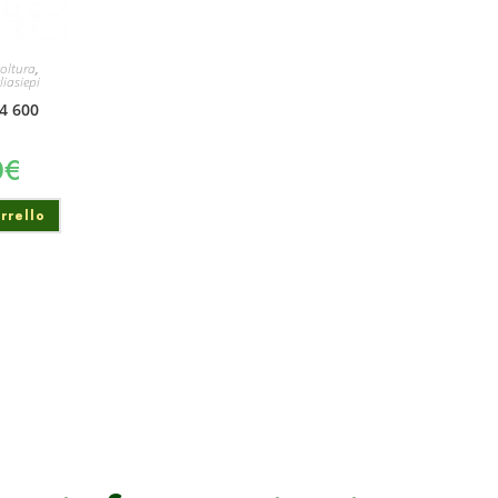
oltura
,
liasiepi
24 600
0
€
rrello