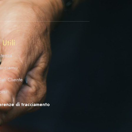
 Utili
stenza
acciamo
ati Cliente
orsi
erenze di tracciamento