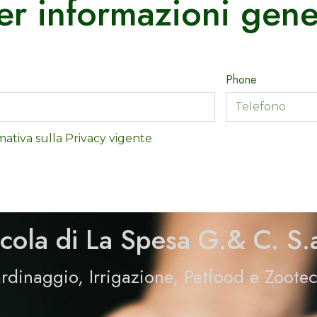
er informazioni gene
Phone
mativa sulla Privacy vigente
icola di La Spesa G.& C. S.
rdinaggio,
Irrigazione, Petfood e
Zootec