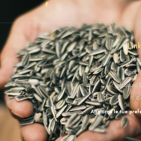
Link
Assi
Cosa F
Modulo D
C
Aggiorna le tue pref