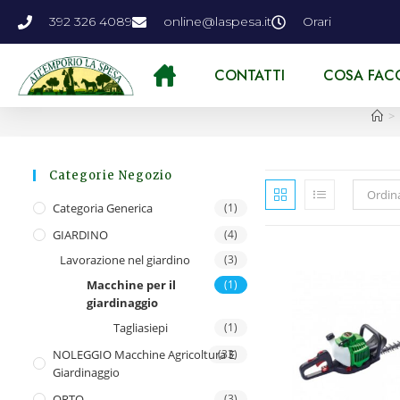
392 326 4089
online@laspesa.it
Orari
CONTATTI
COSA FAC
>
Categorie Negozio
Ordin
Categoria Generica
(1)
GIARDINO
(4)
Lavorazione nel giardino
(3)
Macchine per il
(1)
giardinaggio
Tagliasiepi
(1)
NOLEGGIO Macchine Agricoltura E
(33)
Giardinaggio
ORTO
(3)