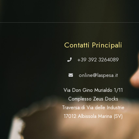
Contatti Principali
+39 392 3264089
online@laspesa.it
Via Don Gino Murialdo 1/11
Complesso Zeus Docks
Traversa di Via delle Industrie
17012 Albissola Marina (SV)