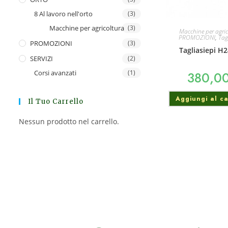
8 Al lavoro nell'orto
(3)
Macchine per agricoltura
(3)
Macchine per agric
PROMOZIONI
,
Tag
PROMOZIONI
(3)
Tagliasiepi H
SERVIZI
(2)
Corsi avanzati
(1)
380,0
Aggiungi al ca
Il Tuo Carrello
Nessun prodotto nel carrello.