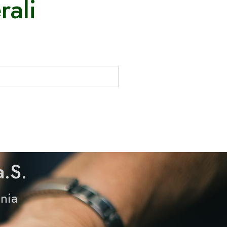
rali
a.S.
nia