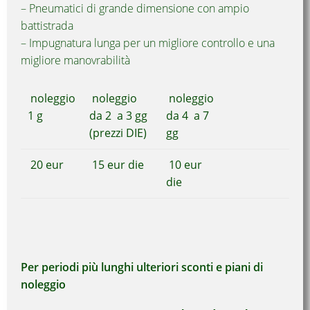
– Pneumatici di grande dimensione con ampio
battistrada
– Impugnatura lunga per un migliore controllo e una
migliore manovrabilità
noleggio
noleggio
noleggio
1 g
da 2 a 3 gg
da 4 a 7
(prezzi DIE)
gg
20 eur
15 eur die
10 eur
die
Per periodi più lunghi ulteriori sconti e piani di
noleggio