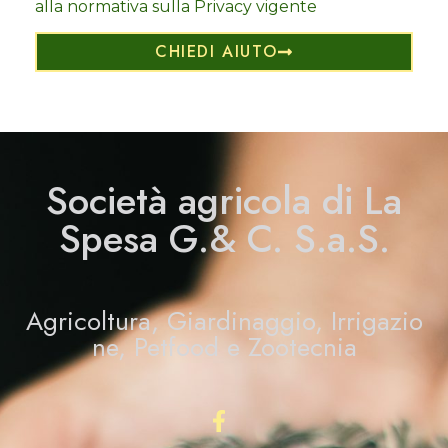
alla normativa sulla Privacy vigente
CHIEDI AIUTO
Società agricola di La
Spesa G.& C. S.a.S.
Agricoltura,
Giardinaggio,
Irrigazio
ne, Petfood e
Zootecnia