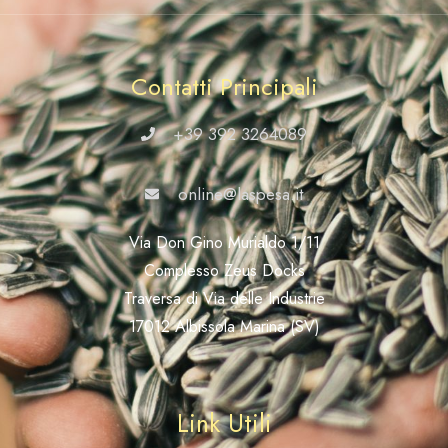
Contatti Principali
+39 392 3264089
online@laspesa.it
Via Don Gino Murialdo 1/11
Complesso Zeus Docks
Traversa di Via delle Industrie
17012 Albissola Marina (SV)
Link Utili